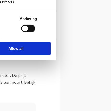
 services.
uw?
Marketing
id-Oost Brabant en
 met de eerlijke
. Maar wie dat wil
Allow all
meter. De prijs
s een poort. Bekijk