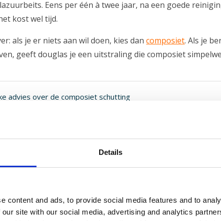
lazuurbeits. Eens per één à twee jaar, na een goede reinigin
et kost wel tijd.
ver: als je er niets aan wil doen, kies dan
composiet
. Als je b
ven, geeft douglas je een uitstraling die composiet simpelwe
jke advies over de composiet schutting
Details
ur
 gaat een douglas schutting 15 tot 20 jaar mee. Ook zonde
g, maar dan wel grijs en iets grover van structuur. Geen dra
e content and ads, to provide social media features and to analy
 our site with our social media, advertising and analytics partn