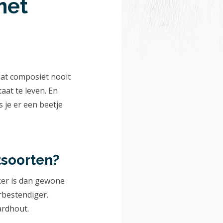
met
dat composiet nooit
aat te leven. En
 je er een beetje
tsoorten?
ker is dan gewone
rbestendiger.
ardhout.