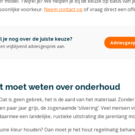
per model. Twijfel je? We helpen je bij de keuze op basis van j
rsoonlijke voorkeur.
Neem contact op
of vraag direct een off
el je nog over de juiste keuze?
Adviesges
en vrijblijvend adviesgesprek aan.
ht moet weten over onderhoud
Dat is geen gebrek, het is de aard van het materiaal. Zonde
n paar jaar grijs, de zogenaamde ‘silvering’. Veel mensen v
armee een landelijke, rustieke uitstraling die jarenlang mooi
ruine kleur houden? Dan moet je het hout regelmatig beha