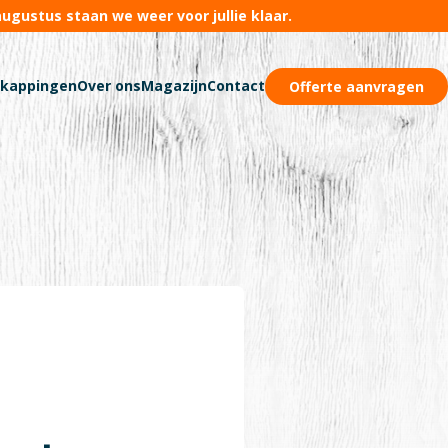
ugustus staan we weer voor jullie klaar.
rkappingen
Over ons
Magazijn
Contact
Offerte aanvragen