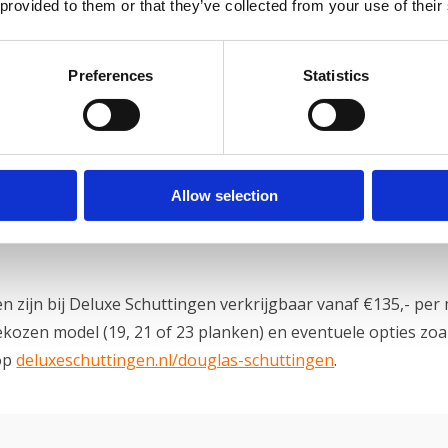
 provided to them or that they’ve collected from your use of their
s een goede keuze voor nieuwbo
Preferences
Statistics
tsen regelmatig douglas in nieuwbouwtuinen in de regio Zu
 mensen die bewust voor de houtuitstraling kiezen. Wel altijd
e weinig tijd hebt voor onderhoud, is composiet verstandiger
et douglas een schutting die de tuin echt aankleedt.
Allow selection
 zijn bij Deluxe Schuttingen verkrijgbaar vanaf €135,- per 
ekozen model (19, 21 of 23 planken) en eventuele opties zoal
 op
deluxeschuttingen.nl/douglas-schuttingen
.