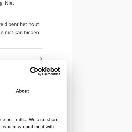
g. Niet
ereid bent het hout
g niet kan bieden.
›
About
r behandeling staat
ma, maar wel anders
se our traffic. We also share
ers who may combine it with