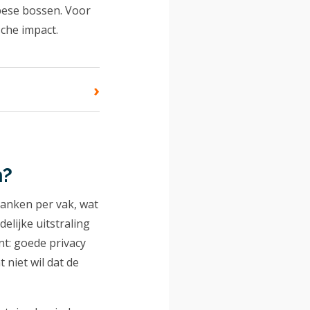
pese bossen. Voor
che impact.
›
n?
planken per vak, wat
elijke uitstraling
nt: goede privacy
t niet wil dat de