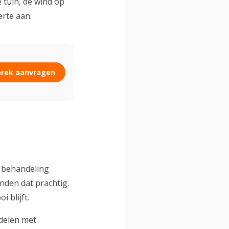
e tuin, de wind op
erte aan.
prek aanvragen
r behandeling
inden dat prachtig.
 blijft.
ndelen met