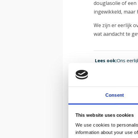
douglasolie of een 
ingewikkeld, maar h
We zijn er eerlijk o
wat aandacht te ge
Lees ook:
Ons eerli
Consent
Levensdu
Bij goed onderhoud
This website uses cookies
het er na jaren no
We use cookies to personalis
dan bij aankoop.
information about your use of