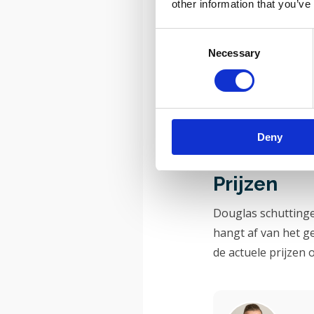
other information that you’ve
Is dougla
Consent
Necessary
Selection
Ja, zeker. We plaa
ver daarbuiten, bij
kanttekening: als j
accepteren, heeft m
Deny
Prijzen
Douglas schuttingen
hangt af van het g
de actuele prijzen